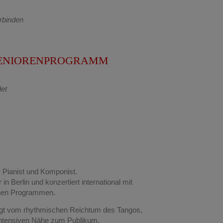
rbinden
SENIORENPROGRAMM
det
r Pianist und Komponist.
in Berlin und konzertiert international mit
enen Programmen.
ägt vom rhythmischen Reichtum des Tangos,
 intensiven Nähe zum Publikum.