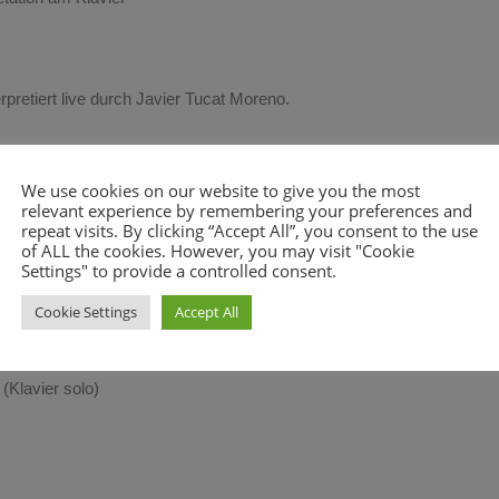
pretiert live durch Javier Tucat Moreno.
 MUSIK ZWISCHEN KLANG,
We use cookies on our website to give you the most
VISATION
relevant experience by remembering your preferences and
repeat visits. By clicking “Accept All”, you consent to the use
of ALL the cookies. However, you may visit "Cookie
Settings" to provide a controlled consent.
E:
Cookie Settings
Accept All
ER
Klavier solo)