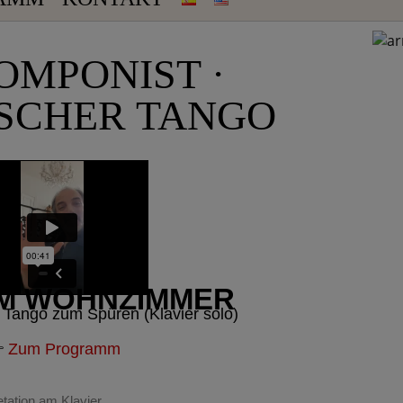
KOMPONIST ·
SCHER TANGO
IM WOHNZIMMER
Tango zum Spüren (Klavier solo)

Zum Programm
etation am Klavier