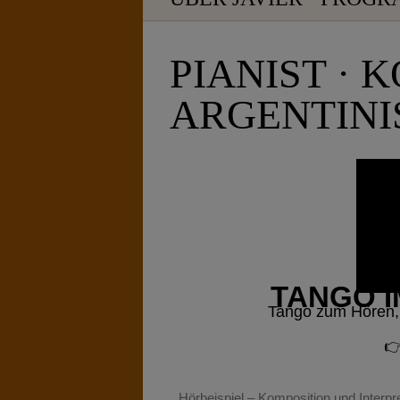
PIANIST · 
ARGENTINI
TANGO 
Tango zum Hören, 

Hörbeispiel – Komposition und Interpr