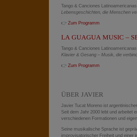
Tango & Canciones Latinoamericanas
Lebensgeschichten, die Menschen ve
👉
Zum Programm
LA GUAGUA MUSIC – 
Tango & Canciones Latinoamericanas
Klavier & Gesang – Musik, die verbin
👉
Zum Programm
ÜBER JAVIER
Javier Tucat Moreno ist argentinische
Seit dem Jahr 2000 lebt und arbeitet er 
verschiedenen Formationen und eig
Seine musikalische Sprache ist gepr
improvisatorischer Freiheit und einer