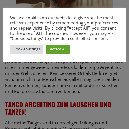
We use cookies on our website to give you the most
relevant experience by remembering your preferences
and repeat visits. By clicking “Accept All”, you consent
to the use of ALL the cookies. However, you may visit
"Cookie Settings" to provide a controlled consent.
Cookie Settings
Accept All
Ja! Berlin ist DIE Tango-Metropole Europas und mein Traum
ist es immer gewesen, meine Musik, den Tango Argentino,
mit der Welt zu teilen. Kein besserer Ort als Berlin eignet
sich, um nicht nur Menschen aus allen möglichen Ländern
kennen zu lernen, sondern um sich mit anderen Künstler
und Kulturen austauschen zu können.
TANGO ARGENTINO ZUM LAUSCHEN UND
TANZEN!
Alle meine Tangos sind in unzähligen Milongas und
Konzerte aufgeführt worden. Wenn man sie zuhört,