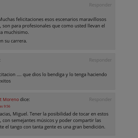
Responder
Muchas felicitaciones esos escenarios maravillosos
, son para profesionales que como usted llevan el
gra muchisimo.
n su carrera.
:
Responder
itacion …. que dios lo bendiga y lo tenga haciendo
xitos
dice:
Responder
at Moreno
as 9:56
cias, Miguel. Tener la posibilidad de tocar en estos
, con semejantes músicos y poder compartir las
e el tango con tanta gente es una gran bendición.