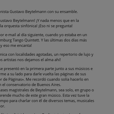
pianista Gustavo Beytelmann con su ensamble.
 Gustavo Beytelmann! ¡Y nada menos que en la
la orquesta sinfónica! ¡Eso ni se pregunta!
or e-mail al día siguiente, cuando yo estaba en un
amburg Tango Quintett. Y las últimas dos días más
 ¡y eso me encanta!
ónica con localidades agotadas, un repertorio de lujo y
os artistas nos dejamos el alma ahí!
 presentó en la primera parte junto a sus músicos e
rme a su lado para darle vuelta las páginas de sus
r de Páginas». Me recordó cuando solía hacerlo en
n el conservatorio de Buenos Aires.
lases magistrales de Beytelmann, sea solo, en grupo o
prende mucho de este gran músico. Esta vez tuve la
empo para charlar con él de diversos temas, musicales
or.