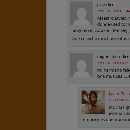
dice:
jose
29/06/2018 a las 13:44
Maestro Javier. 
donde uted toco
tango en el corazon. Me ale
Que coseche muchos exitos e
dice
miguel leon
29/06/2018 a las 0:47
mi hermano felic
bna musicaa … e
Javier Tuc
29/06/2018 a l
Muchas gra
escenarios
emociones que transmit