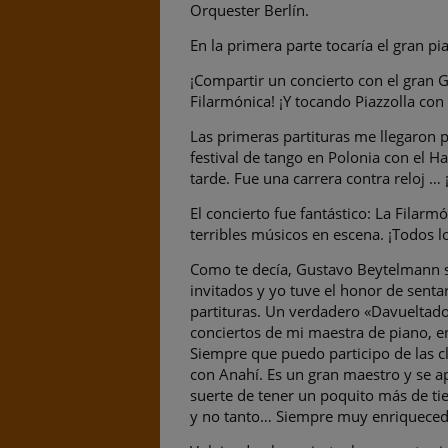
Orquester Berlín.
En la primera parte tocaría el gran 
¡Compartir un concierto con el gran
Filarmónica! ¡Y tocando Piazzolla con 
Las primeras partituras me llegaron p
festival de tango en Polonia con el H
tarde. Fue una carrera contra reloj …
El concierto fue fantástico: La Filarm
terribles músicos en escena. ¡Todos l
Como te decía, Gustavo Beytelmann se
invitados y yo tuve el honor de senta
partituras. Un verdadero «Davueltado
conciertos de mi maestra de piano, e
Siempre que puedo participo de las c
con Anahí. Es un gran maestro y se a
suerte de tener un poquito más de ti
y no tanto… Siempre muy enriqueced