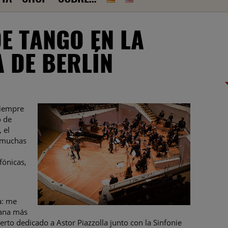
E TANGO EN LA
 DE BERLÍN
siempre
o de
 el
n muchas
fónicas,
a: me
mana más
erto dedicado a Astor Piazzolla junto con la Sinfonie