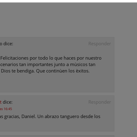
dice:
Responder
o
 Felicitaciones por todo lo que haces por nuestro
scenarios tan importantes junto a mùsicos tan
 Dios te bendiga. Que continùen los èxitos.
dice:
Responder
t
as 16:45
 gracias, Daniel. Un abrazo tanguero desde los