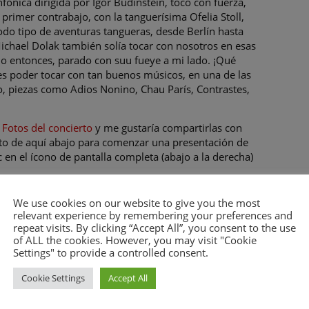
nfónica dirigida por Igor Budinstein, tocó con fuerza,
primer contrabajo, con la tanguerísima Ofelia Stoll,
do tipo de aventuras tangueras, desde Berlín hasta
chael Dolak también solía tocar con nosotros en esas
mo entonces, parado con suu fueye a mi lado. ¡Qué
s poder tocar con tan buenos músicos, en una de las
, piezas como Adios Nonino, Chau París, Contrastes,
s
Fotos del concierto
y me gustaría compartirlas con
foto de aquí abajo para comenzar una presentación de
c en el ícono de pantalla completa (abajo a la derecha)
 abajo, sí? Por ejemplo, ¿alguna vez has estado en un
We use cookies on our website to give you the most
 Filarmónica o en otro lugar? Si es así, ¿qué es lo que
relevant experience by remembering your preferences and
Te gustaría ir a uno?
repeat visits. By clicking “Accept All”, you consent to the use
of ALL the cookies. However, you may visit "Cookie
a la próxima!
Settings" to provide a controlled consent.
Cookie Settings
Accept All
ién se puede ver en:
Diapositivas – Concierto de Tango