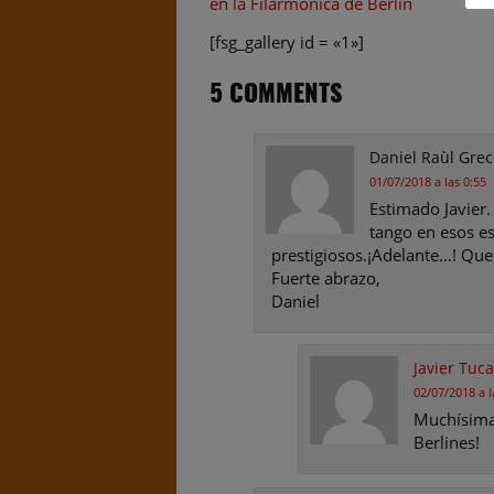
en la Filarmónica de Berlín
[fsg_gallery id = «1»]
5 COMMENTS
Daniel Raùl Grec
01/07/2018 a las 0:55
Estimado Javier.
tango en esos e
prestigiosos.¡Adelante…! Que
Fuerte abrazo,
Daniel
Javier Tuca
02/07/2018 a l
Muchísimas
Berlines!