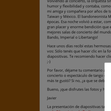
Volviendo al concierto, la orquesta si
humor y flexibilidad y contaba, como 
mi amiga y compañera por años de to
Taiwan y México. El bandoneonista Mi
épocas. Esa noche volvió a estar, co
gran placer y enorme bendición que e
mejores salas de concierto del mundo
Bando, Imperial o Libertango!
Hace unos días recibí estas hermosa
vos: Sólo tenés que hacer clic en la 
diapositivas. Te recomiendo hacer cli
;-)
Por favor, déjame tu comentario aquí
concierto o espectáculo de tango en la
más te gustó? Si no, ¿a que se debe? ¿
Bueno, ¡que disfrutes las fotos y hast
Javier
La presentación de diapositivas tamb